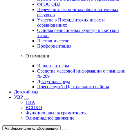
ФГОС ОВЗ
Перечень электронных образовательных
ресурсов
Участие в Президентских играх и
соревнованиях
Основы религиозных культур и светской
этики
Наставничество
Профориентация
О гимназии
Наши партнеры
Средства массовой информации о гимназии
№ 209
Доступная среда
Пресс-служба Центрального района
Детский сад
УВР
ГИА
ВСОКО
Функциональная грамотность
Олимпиадное движение
Aa
Версия для слабовидящих