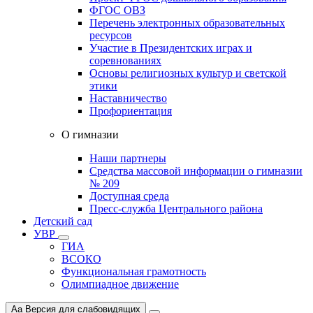
ФГОС ОВЗ
Перечень электронных образовательных
ресурсов
Участие в Президентских играх и
соревнованиях
Основы религиозных культур и светской
этики
Наставничество
Профориентация
О гимназии
Наши партнеры
Средства массовой информации о гимназии
№ 209
Доступная среда
Пресс-служба Центрального района
Детский сад
УВР
ГИА
ВСОКО
Функциональная грамотность
Олимпиадное движение
Aa
Версия для слабовидящих